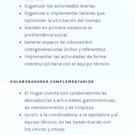
Organizar las act
i
v
i
dades
diarias
.
Organizar e i
mplementar
talleres
que
optimicen la
utilización
del tiempo
.
Atender en primera instancia la
problemática
social.
Generar espacio de intercambio
intergeneracional (niños y
referentes).
Implementar
las
actividades
de
forma
interdiscipl
i
nar
i
a
con
e
l
e
qu
i
po
t
écni
co
.
COLABORADORES COMPLEMENTARIOS
El Hogar cuenta con colaboradores/as
abocados/as
a
actividades gastronóm
i
cas,
.
de mantenimiento y de limpieza
Asistir a la coordinadora, a la operadora y al
equipo técnico, en las tareas diarias con
los chicos y chicas.