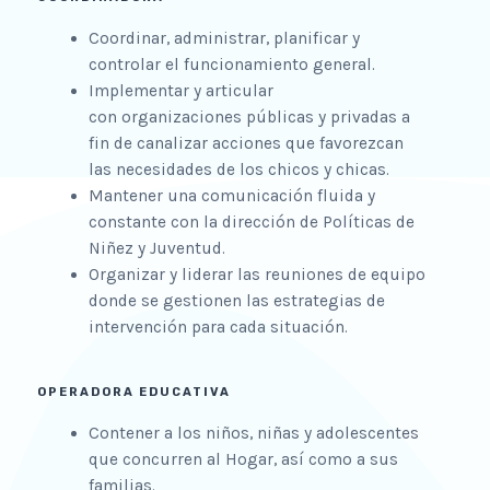
Coordinar, administrar
,
planificar y
controlar el funcionamiento general
.
Implementar
y
articular
con
organizaciones
públicas
y
privadas
a
fin
de
canalizar
acciones que favorezcan
las necesidades de los chicos y chicas
.
Mantener una comunicación fluida y
constante
con
la
direcc
i
ón
de
Pol
í
ticas
d
e
Niñez y Juventud
.
Organizar y liderar las
reuniones
de equipo
donde
se gest
i
onen las estrategias
de
intervención
para
cada
situación.
OPERADORA EDUCATIVA
Con
t
ener
a
los
niños
,
niñas
y
adolescentes
que concurren al Hogar,
a
sí
c
omo
a
sus
familias
.