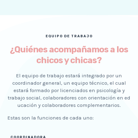
EQUIPO DE TRABAJO
¿Quiénes acompañamos a los
chicos y chicas?
El equ
i
po de trabajo estará integrado por un
coord
i
nador genera
l
,
un e
quipo
técnico
,
el cual
estará formado por licenciados en ps
i
colog
í
a y
traba
jo
s
o
c
i
a
l
,
colaboradores
con
orientación
en
ed
ucación
y
colaboradores
complementar
i
os
.
Estas son la funciones de cada uno:
COORDINADORA